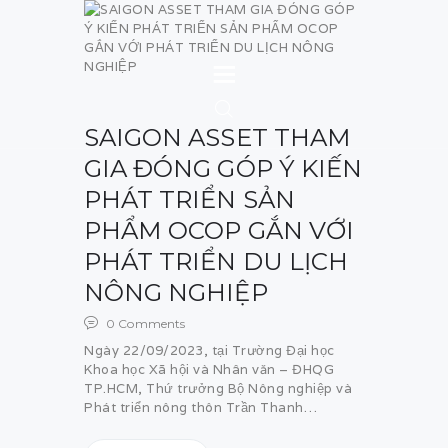
SAIGON ASSET
SAIGON ASSET THAM
TRANG CHỦ
GIA ĐÓNG GÓP Ý KIẾN
DỊCH VỤ
PHÁT TRIỂN SẢN
DỰ ÁN
PHẨM OCOP GẮN VỚI
PHÁT TRIỂN DU LỊCH
TIN TỨC
NÔNG NGHIỆP
LIÊN HỆ
0
Comments
Ngày 22/09/2023, tại Trường Đại học
Khoa học Xã hội và Nhân văn – ĐHQG
TP.HCM, Thứ trưởng Bộ Nông nghiệp và
Phát triển nông thôn Trần Thanh…